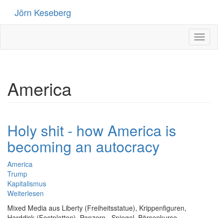
Direkt
Jörn Keseberg
zum
Inhalt
Toggl
naviga
America
Holy shit - how America is
becoming an autocracy
America
Trump
Kapitalismus
Weiterlesen
über
Holy
Mixed Media aus Liberty (Freiheitsstatue), Krippenfiguren,
shit
Harddisk (Festplatten), Panzern, Spiegel, Börsenkurse