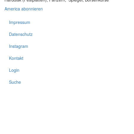
-
America abonnieren
how
America
is
Impressum
Fußzeile
becoming
an
Datenschutz
autocracy
Instagram
Kontakt
Login
Suche