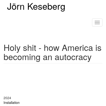
Jörn Keseberg
Direkt
zum
Inhalt
Toggl
navig
Holy shit - how America is
becoming an autocracy
2024
Installation